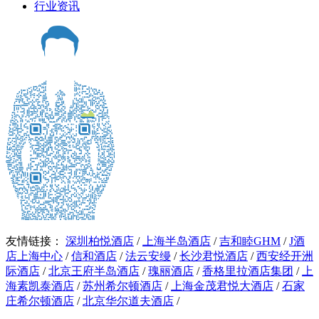
行业资讯
友情链接：
深圳柏悦酒店
/
上海半岛酒店
/
吉和睦GHM
/
J酒
店上海中心
/
信和酒店
/
法云安缦
/
长沙君悦酒店
/
西安经开洲
际酒店
/
北京王府半岛酒店
/
瑰丽酒店
/
香格里拉酒店集团
/
上
海素凯泰酒店
/
苏州希尔顿酒店
/
上海金茂君悦大酒店
/
石家
庄希尔顿酒店
/
北京华尔道夫酒店
/