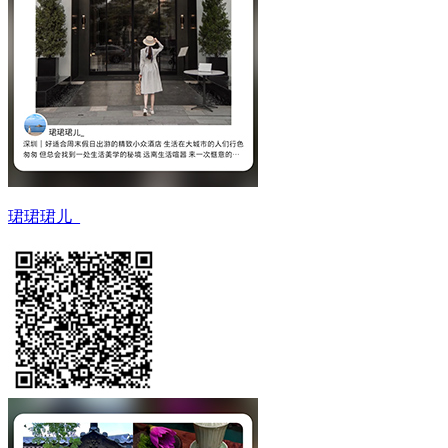
珺珺珺儿_