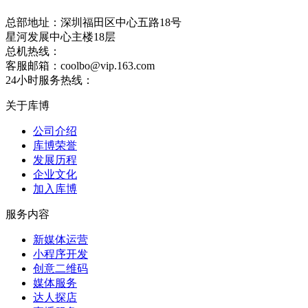
总部地址：深圳福田区中心五路18号
星河发展中心主楼18层
总机热线：
0755-33371006
客服邮箱：coolbo@vip.163.com
24小时服务热线：
15989377196
关于库博
公司介绍
库博荣誉
发展历程
企业文化
加入库博
服务内容
新媒体运营
小程序开发
创意二维码
媒体服务
达人探店